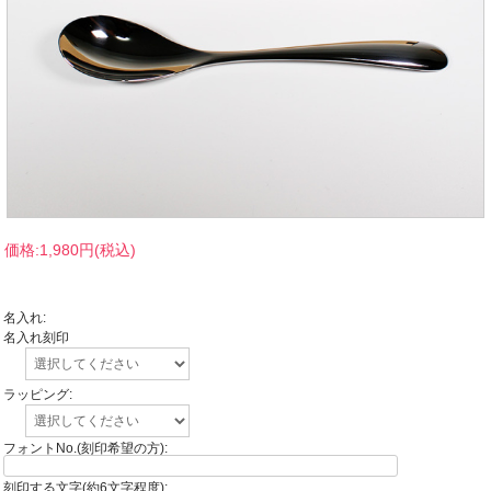
価格:
1,980円
(税込)
名入れ:
名入れ刻印
ラッピング:
フォントNo.(刻印希望の方):
刻印する文字(約6文字程度):