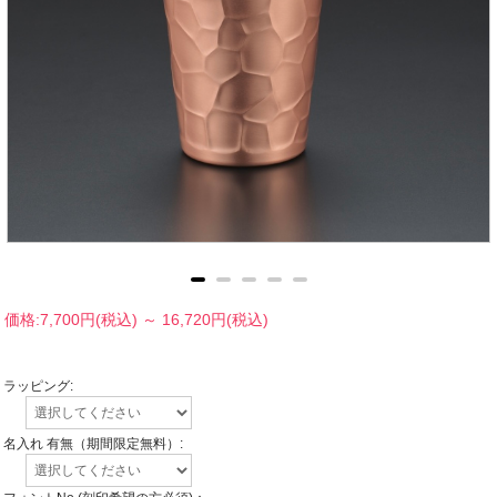
価格:
7,700円
(税込)
～
16,720円
(税込)
ラッピング:
名入れ 有無（期間限定無料）: