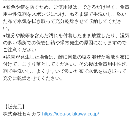
●変色や錆を防ぐため、ご使用後は、できるだけ早く、食器
用中性洗剤をスポンジにつけ、ぬるま湯で手洗いし、乾い
た布で水気を拭き取って充分乾燥させて収納してくださ
い。
●塩分や酸等を含んだ汚れを付着したまま放置したり、湿気
の多い場所での保管は錆や緑青発生の原因になりますので
ご注意ください
●緑青が発生した場合は、酢に同量の塩を混ぜた溶液を布に
付けて、こすり落としてください。その後は食器用中性洗
剤で手洗いし、よくすすいで乾いた布で水気を拭き取って
充分に乾燥させてください。
【販売元】
株式会社セキカワ
https://idea-sekikawa.co.jp/