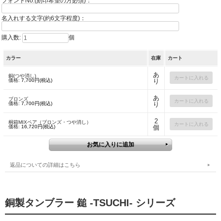
フォントNo.(刻印希望の方必須)：
名入れする文字(約6文字程度)：
購入数:
個
カラー
在庫
カート
あ
銅(つや消し)
価格:
7,700円(税込)
り
あ
ブロンズ
価格:
7,700円(税込)
り
2
桐箱MIXペア（ブロンズ・つや消し）
価格:
16,720円(税込)
個
返品についての詳細はこちら
銅製タンブラー 鎚 -TSUCHI- シリーズ