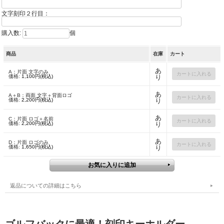
文字刻印２行目：
購入数:
個
商品
在庫
カート
あ
A：片面 文字のみ
価格:
1,100円(税込)
り
あ
A＋B：両面 文字＋背面ロゴ
価格:
2,200円(税込)
り
あ
C：片面 ロゴ＋名前
価格:
2,200円(税込)
り
あ
D：片面 ロゴのみ
価格:
1,650円(税込)
り
返品についての詳細はこちら
ゴルフバックに最適！刻印キーホルダー