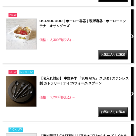
NEW
OSAMUGOOD｜ホーロー容器｜琺瑯容器・ホーローコン
テナ｜オサムグッズ
価格： 3,300円(税込)
～
NEW
PICK UP
【名入れ対応】 中野科学 「SUGATA」 スガタ | ステンレス
製 カトラリー | ナイフ/フォーク/スプーン
価格： 2,200円(税込)
～
PICK UP
【予約商品】CASTEM｜リアルオブジェシリーズ｜メタル