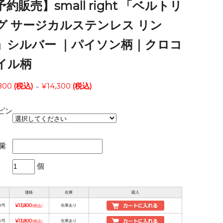
約販売】small right 「ベルトリ
グ サージカルステンレス リン
」シルバー ｜パイソン柄｜クロコ
イル柄
800
(税込)
¥14,300
(税込)
～
ピン
欄:
個
価格
在庫
購入
3号
¥13,800
在庫あり
(税込)
5号
¥13,800
在庫あり
(税込)