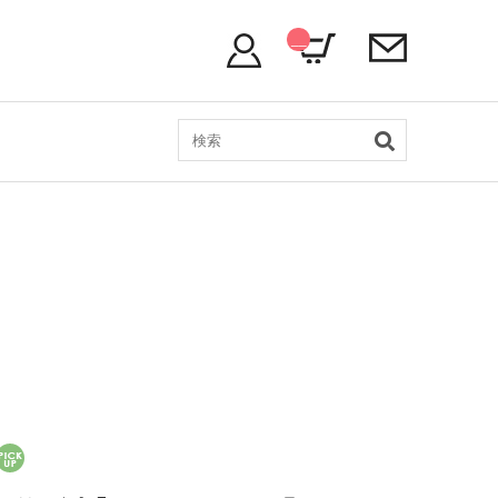
__
IT
M
_C
NT
__