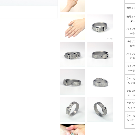
無地：1
無地：
ダー
パイソ
13号
パイソ
15号
パイソ
17号
パイソ
オーダ
クロコ
ル：1
クロコ
ル：1
クロコ
ル：1
クロコ
ル：オ
ー