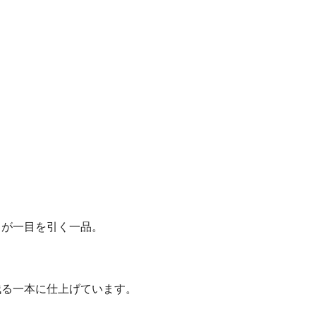
フが一目を引く一品。
残る一本に仕上げています。