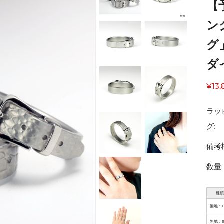
【予
ン
グ
ダ
¥13,
ラッ
グ:
備考
数量:
種類
無地：1
無地：1