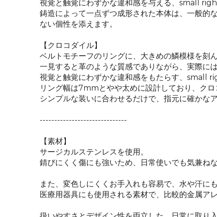
視覚と触覚にわずかな違和感を与える、small ri
鋳造によって一点ずつ成形された本体は、一般的
ない個性を添えます。
【クロコダイル】
ベルトモチーフのリングに、大きめの鱗模様を刻
一見すると革のような質感でありながら、実際に
視覚と触覚にわずかな違和感をもたらす、small r
リング幅は7mmとやや太めに設計しており、クロ
シンプルな装いに合わせるだけで、指元に確かな
------------------------------
【素材】
サージカルステンレスを使用。
錆びにくく傷にも強いため、日常使いでも気兼ね
また、変色しにくくお手入れも容易で、水や汗に
医療用器具にも使用される素材で、比較的金属ア
扱いやすさとデザイン性を両立した、日常に取り