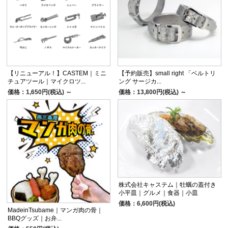
【リニューアル！】CASTEM｜ミニ
【予約販売】small right 「ベルトリ
チュアツール｜マイクロツ...
ング サージカ...
価格：1,650円(税込)
～
価格：13,800円(税込)
～
株式会社キャステム｜牡蠣の蓋付き
小平皿｜グルメ｜食器｜小皿
価格：6,600円(税込)
MadeinTsubame｜マンガ肉の骨｜
BBQグッズ｜お弁...