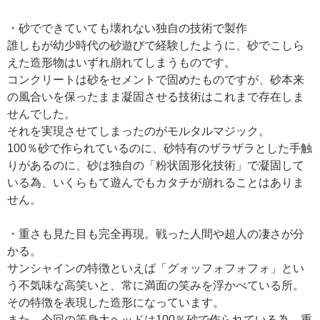
・砂でできていても壊れない独自の技術で製作
誰しもが幼少時代の砂遊びで経験したように、砂でこしら
えた造形物はいずれ崩れてしまうものです。
コンクリートは砂をセメントで固めたものですが、砂本来
の風合いを保ったまま凝固させる技術はこれまで存在しま
せんでした。
それを実現させてしまったのがモルタルマジック。
100％砂で作られているのに、砂特有のザラザラとした手触
りがあるのに、砂は独自の「粉状固形化技術」で凝固して
いる為、いくらもて遊んでもカタチが崩れることはありま
せん。
・重さも見た目も完全再現。戦った人間や超人の凄さが分
かる。
サンシャインの特徴といえば「グォッフォフォフォ」とい
う不気味な高笑いと、常に満面の笑みを浮かべている所。
その特徴を表現した造形になっています。
また、今回の等身大ヘッドは100％砂で作られている為、重