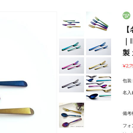
【
｜I
製
¥2,7
包装:
名入
備考
フォ