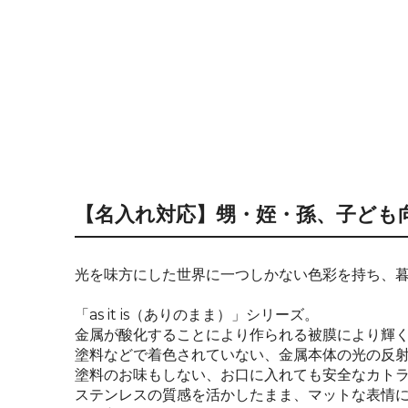
【名入れ対応】甥・姪・孫、子ども
光を味方にした世界に一つしかない色彩を持ち、
「as it is（ありのまま）」シリーズ。
金属が酸化することにより作られる被膜により輝
塗料などで着色されていない、金属本体の光の反
塗料のお味もしない、お口に入れても安全なカト
ステンレスの質感を活かしたまま、マットな表情