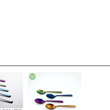
it is ｜IROAI