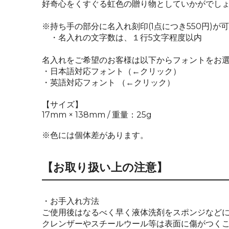
好奇心をくすぐる虹色の贈り物としていかがでし
※持ち手の部分に名入れ刻印(1点につき550円)が
・名入れの文字数は、１行5文字程度以内
名入れをご希望のお客様は以下からフォントをお
・日本語対応フォント
（←クリック）
・英語対応フォント
（←クリック）
【サイズ】
17mm × 138mm / 重量：25g
※色には個体差があります。
【お取り扱い上の注意】
・お手入れ方法
ご使用後はなるべく早く液体洗剤をスポンジなど
クレンザーやスチールウール等は表面に傷がつく