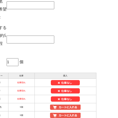
(名
希望
:
する
(約5
程
個
ラー
在庫
購入
緑
在庫切れ
青
在庫切れ
紫
在庫切れ
色
9個
黒
9個