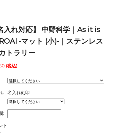
名入れ対応】 中野科学｜As it is
ROAI -マット (小)-｜ステンレス
 カトラリー
50
(税込)
れ:
名入れ刻印
欄:
ント