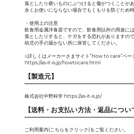
落としたり硬いものにぶつけると傷がつくことが
永くお使いにならない場合でもくもりを防ぐため
・使用上の注意
飲食用金属洋食器ですので、飲食用以外の用途に
落としたりすると、ケガをする恐れがありますの
幼児の手の届かない所に保管してください。
○詳しくはメーカーさまサイト”How to care”
https://as-it-is.jp/howtocare.html
【製造元】
株式会社中野科学
https://as-it-is.jp/
【送料・お支払い方法・返品につい
ご利用案内
(こちらをクリック)
をご覧ください。