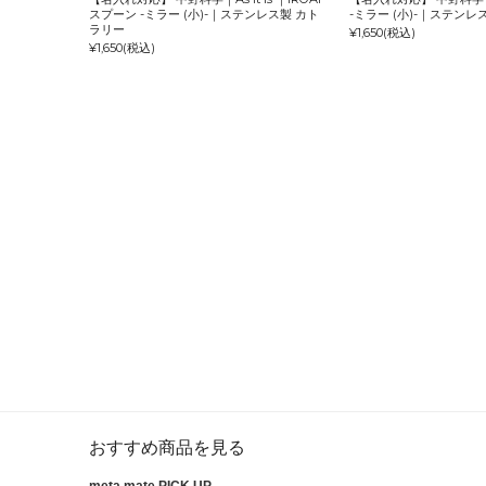
スプーン -ミラー (小)-｜ステンレス製 カト
-ミラー (小)-｜ステンレ
ラリー
¥1,650
(税込)
¥1,650
(税込)
おすすめ商品を見る
meta mate PICK UP