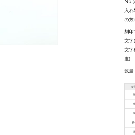
No.
入れ
の方)
刻印
文字
文字
度):
数量:
カ
黄