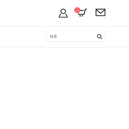
__
IT
M
_C
NT
__