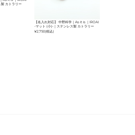
ス製 カトラリー
【名入れ対応】 中野科学｜As it is ｜IROAI
-マット (小)-｜ステンレス製 カトラリー
¥2,750
(税込)