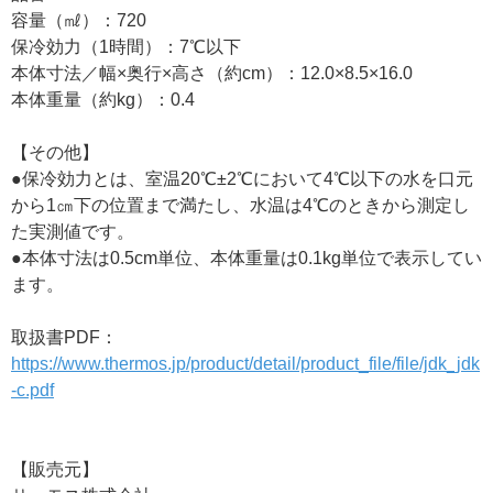
容量（㎖）：720
保冷効力（1時間）：7℃以下
本体寸法／幅×奥行×高さ（約cm）：12.0×8.5×16.0
本体重量（約kg）：0.4
【その他】
●保冷効力とは、室温20℃±2℃において4℃以下の水を口元
から1㎝下の位置まで満たし、水温は4℃のときから測定し
た実測値です。
●本体寸法は0.5cm単位、本体重量は0.1kg単位で表示してい
ます。
取扱書PDF：
https://www.thermos.jp/product/detail/product_file/file/jdk_jdk
-c.pdf
【販売元】