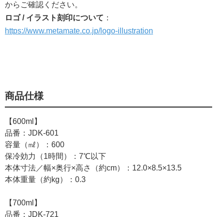
からご確認ください。
ロゴ / イラスト刻印について
：
https://www.metamate.co.jp/logo-illustration
商品仕様
【600ml】
品番：JDK-601
容量（㎖）：600
保冷効力（1時間）：7℃以下
本体寸法／幅×奥行×高さ（約cm）：12.0×8.5×13.5
本体重量（約kg）：0.3
【700ml】
品番：JDK-721