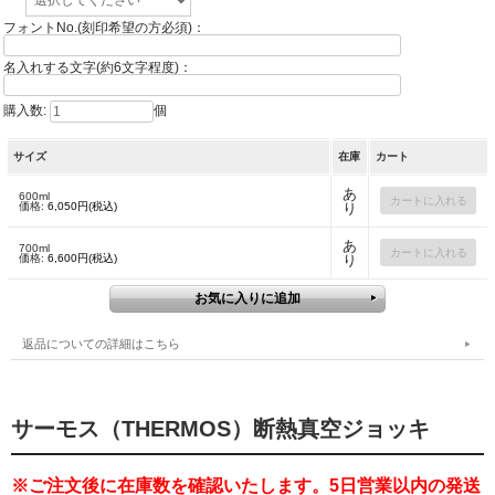
フォントNo.(刻印希望の方必須)：
名入れする文字(約6文字程度)：
購入数:
個
サイズ
在庫
カート
あ
600ml
価格:
6,050円(税込)
り
あ
700ml
価格:
6,600円(税込)
り
返品についての詳細はこちら
サーモス（THERMOS）断熱真空ジョッキ
※ご注文後に在庫数を確認いたします。
5日営業以内
の発送