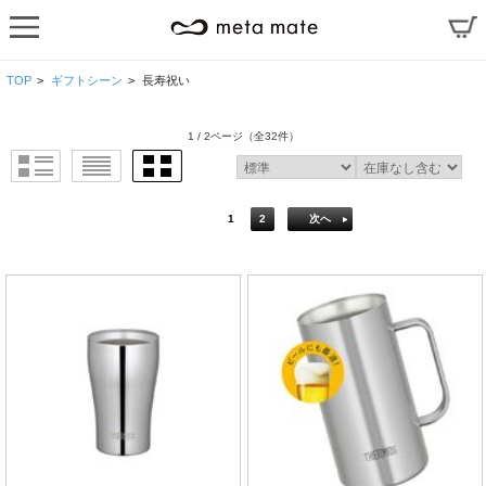
TOP
>
ギフトシーン
>
長寿祝い
1 / 2ページ
（全32件）
1
2
次へ